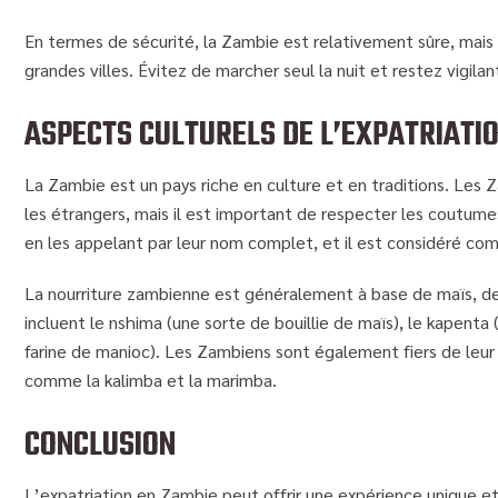
En termes de sécurité, la Zambie est relativement sûre, mais 
grandes villes. Évitez de marcher seul la nuit et restez vigilan
ASPECTS CULTURELS DE L’EXPATRIATI
La Zambie est un pays riche en culture et en traditions. Les
les étrangers, mais il est important de respecter les coutumes
en les appelant par leur nom complet, et il est considéré co
La nourriture zambienne est généralement à base de maïs, de 
incluent le nshima (une sorte de bouillie de maïs), le kapenta 
farine de manioc). Les Zambiens sont également fiers de leur 
comme la kalimba et la marimba.
CONCLUSION
L’expatriation en Zambie peut offrir une expérience unique et