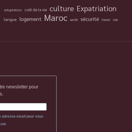
culture
Expatriation
coût de la vie
adaptation
Maroc
logement
sécurité
langue
santé
travail
visa
tre newsletter pour
s.
re adresse email pour vous
.com