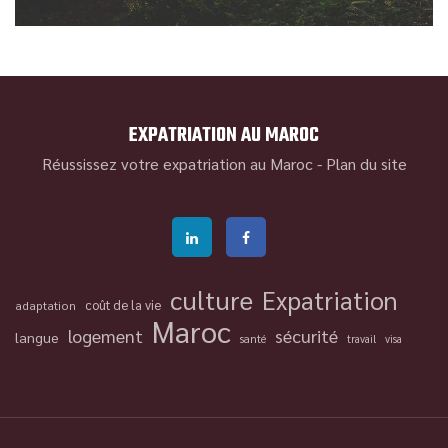
EXPATRIATION AU MAROC
Réussissez votre expatriation au Maroc -
Plan du site
culture
Expatriation
coût de la vie
adaptation
Maroc
logement
sécurité
langue
santé
travail
visa