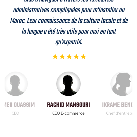
administratives compliquées pour m'installer au
Maroc. Leur connaissance de la culture locale et de
la langue a été très utile pour moi en tant
qu'expatrié.
HMED QUASSIM
RACHID MANSOURI
IKRAME BENO
CEO
CEO E-commerce
Chef d'entrepri