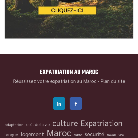
EXPATRIATION AU MAROC
Réussissez votre expatriation au Maroc -
Plan du site
culture
Expatriation
coût de la vie
adaptation
Maroc
logement
sécurité
langue
santé
travail
visa