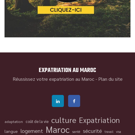
EXPATRIATION AU MAROC
Réussissez votre expatriation au Maroc -
Plan du site
culture
Expatriation
coût de la vie
adaptation
Maroc
logement
sécurité
langue
santé
travail
visa