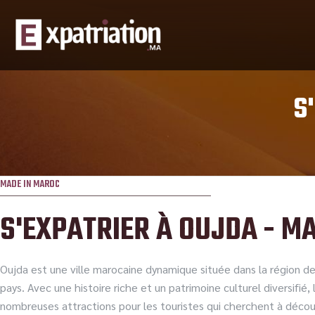
S
MADE IN MAROC
S'EXPATRIER À
OUJDA
- M
Oujda est une ville marocaine dynamique située dans la région de l
pays. Avec une histoire riche et un patrimoine culturel diversifié, l
nombreuses attractions pour les touristes qui cherchent à découv