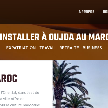
A PROPOS
NO
'INSTALLER À OUJDA AU MAR
EXPATRIATION - TRAVAIL - RETRAITE - BUSINESS
AROC
'Oriental, dans l'est du
a ville offre de
rir la culture marocaine