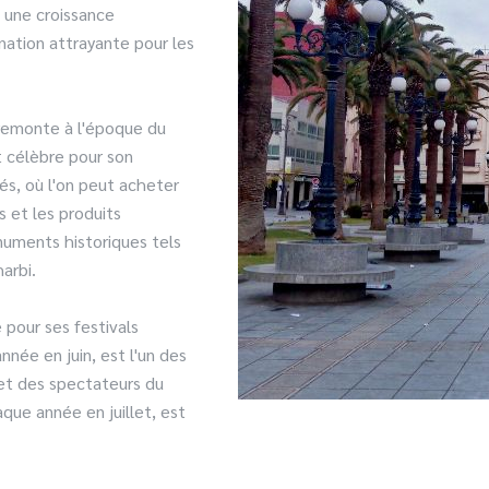
 une croissance
nation attrayante pour les
i remonte à l'époque du
t célèbre pour son
rés, où l'on peut acheter
es et les produits
numents historiques tels
arbi.
 pour ses festivals
nnée en juin, est l'un des
 et des spectateurs du
que année en juillet, est