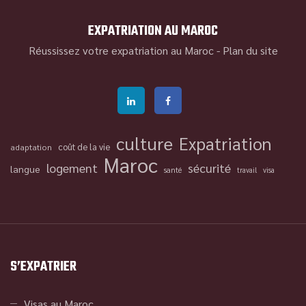
EXPATRIATION AU MAROC
Réussissez votre expatriation au Maroc -
Plan du site
culture
Expatriation
coût de la vie
adaptation
Maroc
logement
sécurité
langue
santé
travail
visa
S’EXPATRIER
Visas au Maroc