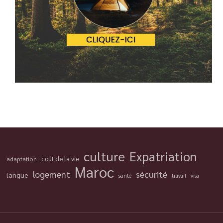
culture
Expatriation
coût de la vie
adaptation
Maroc
logement
sécurité
langue
santé
travail
visa