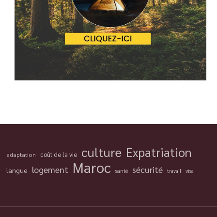
culture
Expatriation
coût de la vie
adaptation
Maroc
logement
sécurité
langue
santé
travail
visa