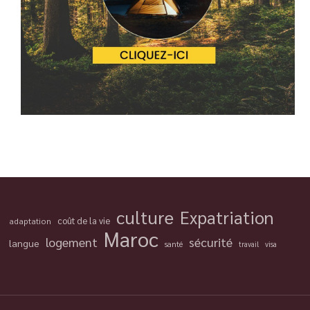
culture
Expatriation
coût de la vie
adaptation
Maroc
logement
sécurité
langue
santé
travail
visa