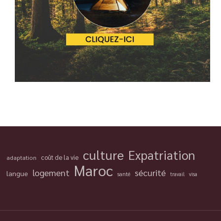
culture
Expatriation
coût de la vie
adaptation
Maroc
logement
sécurité
langue
santé
travail
visa