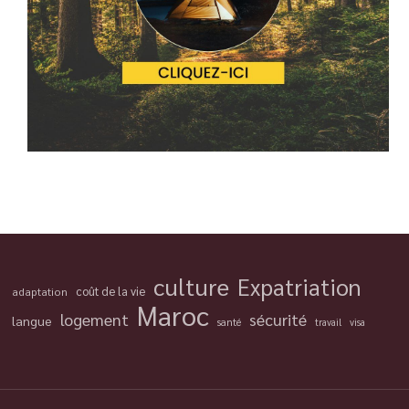
culture
Expatriation
coût de la vie
adaptation
Maroc
logement
sécurité
langue
santé
travail
visa