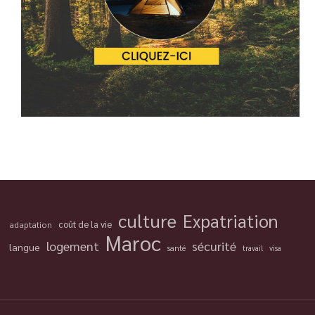
culture
Expatriation
coût de la vie
adaptation
Maroc
logement
sécurité
langue
santé
travail
visa