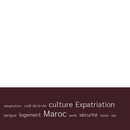
culture
Expatriation
coût de la vie
adaptation
Maroc
logement
sécurité
langue
santé
travail
visa