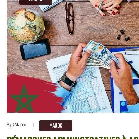
By
Maroc
MAROC