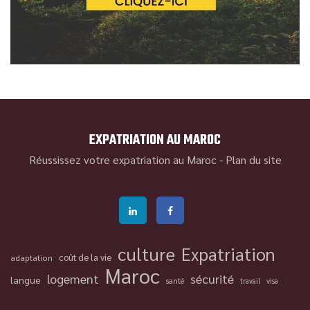
EXPATRIATION AU MAROC
Réussissez votre expatriation au Maroc -
Plan du site
culture
Expatriation
coût de la vie
adaptation
Maroc
logement
sécurité
langue
santé
travail
visa