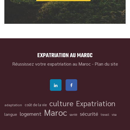
EXPATRIATION AU MAROC
Réussissez votre expatriation au Maroc -
Plan du site
culture
Expatriation
coût de la vie
adaptation
Maroc
logement
sécurité
langue
santé
travail
visa