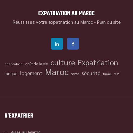
EXPATRIATION AU MAROC
Réussissez votre expatriation au Maroc -
Plan du site
culture
Expatriation
coût de la vie
adaptation
Maroc
logement
sécurité
langue
santé
travail
visa
S’EXPATRIER
Visas au Maroc