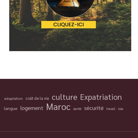
culture
Expatriation
coût de la vie
adaptation
Maroc
logement
sécurité
langue
santé
travail
visa