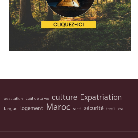
culture
Expatriation
coût de la vie
adaptation
Maroc
logement
sécurité
langue
santé
travail
visa